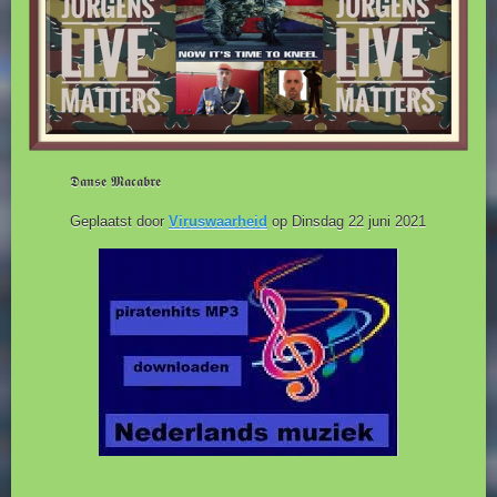
𝕯𝖆𝖓𝖘𝖊 𝕸𝖆𝖈𝖆𝖇𝖗𝖊
Geplaatst door
Viruswaarheid
op Dinsdag 22 juni 2021