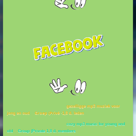
gezelligge mp3 muziek voor
Groep (Privé
jong en oud
·
1,8 d. leden
cozy mp3 music for young and
old Group (Private 1,8 d. members