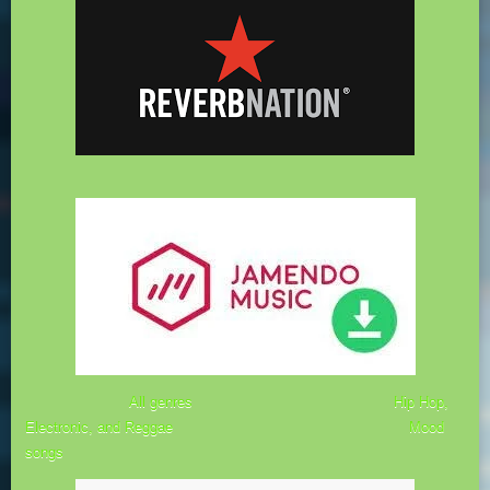
All genres
Hip Hop,
Electronic, and Reggae Mood
songs