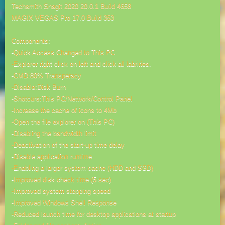
Techsmith Snagit 2020 20.0.1 Build 4658
MAGIX VEGAS Pro 17.0 Build 353
Components:
-Quick Access Changed to This PC
-Explorer right click on left and click all labriries.
-CMD:80% Transperacy
-Disable:Disk Burn
-Shotcurs:This PC/Network/Control Panel
-Increase the cache of icons to 4Mb
-Open the file explorer on (This PC)
-Disabling the bandwidth limit
-Deactivation of the start-up time delay
-Disable application runtime
-Enabling a larger system cache (HDD and SSD)
-Improved disk check time (5 sec)
-Improved system stopping speed
-Improved Windows Shell Response
-Reduced launch time for desktop applications at startup