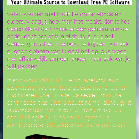
velen werken met blufftitle op facebook en
elders, vraag je hoe men het maakt, dan is het
verschillend de 1 maak er een geheim van de
ander doet net of ie niet thuis is, al is het
geheel gratis ,het in je bezit te krijgen, ik maak
er geen geheim van ik deel het op, dus wees
niet afhankelijk van een ander maar pak wat je
wilt pakken.
many work with blufftitle on facebook and
elsewhere, you ask how people make it, then
it is different the 1 make it a secret from the
other does it as if he is not at home, although it
is completely free to get it, i don't make it a
secret I'll split it up, so don't depend on
someone else but take what you want to get