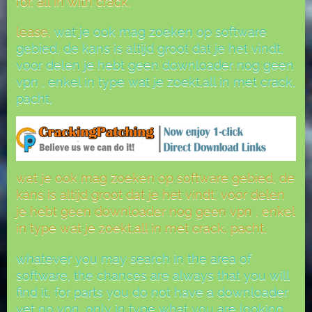
for, all in with crack,
lease,
wat je ook mag zoeken op software
gebied, de kans is altijd groot dat je het vindt,
voor delen je hebt geen downloader nog geen
vpn , enkel in type wat je zoekt,all in met crack,
pacht,
wat je ook mag zoeken op software gebied, de
kans is altijd groot dat je het vindt, voor delen
je hebt geen downloader nog geen vpn , enkel
in type wat je zoekt,all in met crack, pacht,
whatever you may search in the area of ​​
software, the chances are always that you will
find it, for parts you do not have a downloader
yet no vpn, only in type what you are looking