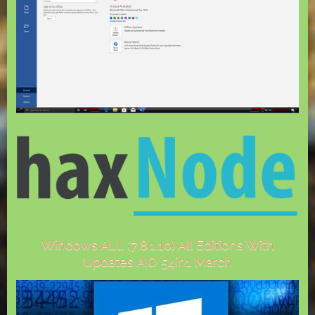
Windows ALL (7,8.1,10) All Editions With
Updates AIO 54in1 March