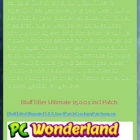
dat zo is. Dus dit is het punt, BluffTitler is
eigenlijk heel gemakkelijk te gebruiken, dus ik
denk dat er geen problemen zullen zijn bij het
masteren, dus ik weet zeker dat alles goed
komt. Ik wil nog een ding opmerken, je kunt je
mooie inscripties associëren met pakketten als
Sony Vegas, Adobe Premiere, Pinnacle Studio
enzovoort. Ontwikkelaar: Outerspace Software
Taal: Multi Grootte: 52 MB Besturingssysteem:
Windows Hoe installeren: 1). Instructies zijn
indien nodig opgenomen in ReadMe.txt. 2). Dat
is alles, gedaan en genieten.
BluffTitler Ultimate 15.0.0.1 incl Patch
BluffTitlerUltimate15.0.0.1inclPatchCrackingPatching.rar