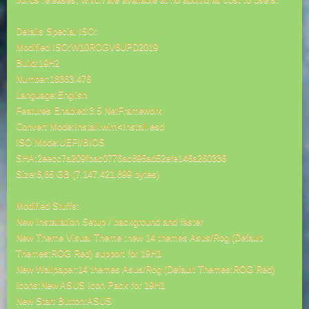
Details Special ISO:
Modified ISO:W10ROGV6UPD2019
Build:19H2
Number:18363.476
Language:English
Features Enabled:3.5 NetFramework
Convert Mode:Install.wim<Install.esd
ISO Mode:UEFI/BIOS
SHA:2eecc7a209fbac0776ac895ad52efe146a260336
Size:6,65 GB (7.147.421.899 bytes)
Modified Stuffs:
New Installation Setup / background and faster
New Theme Visual Theme :new 14 themes Asus/Rog (Default
Themes:ROG Red) support for 19H1
New Wallpaper:14 themes Asus/Rog (Default Themes:ROG Red)
Icons:New ASUS Icon Pack for 19H1
New Start Button:ASUS