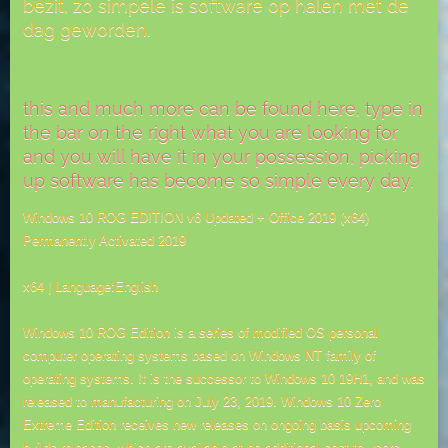
bezit, zo simpele is software op halen met de
dag geworden.
this and much more can be found here, type in
the bar on the right what you are looking for
and you will have it in your possession, picking
up software has become so simple every day.
Windows 10 ROG EDITION v6 Updated + Office 2019 (x64)
Permanently Activated 2019
x64 | Language:English
Windows 10 ROG Edition is a series of modified OS personal
computer operating systems based on Windows NT family of
operating systems. It is the successor to Windows 10 19H1, and was
released to manufacturing on July 23, 2019. Windows 10 Zero
Extreme Edition receives new releases on ongoing basis upcoming
builds releases, which are available at no additional cost to users.