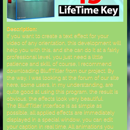
Description:
If you want to create a text effect for your
video of any orientation, this development will
help you with this, and she can do it at a fairly
professional level, you just need a little
patience and skill, of course, I recommend
downloading BluffTitler from our project. By
the way, I was looking at the forum of our site
here, some users, in my understanding, are
quite good at using this program, the result is
obvious, the effects look very beautiful.
The BluffTitler interface is as simple as
possible, all applied effects are immediately
displayed in a special window, you can edit
your caption in real time. All animations you