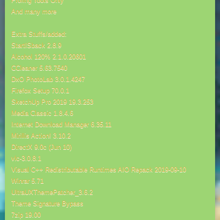
Profing Tools Only
And many more
Extra Stuffs/added:
StartISback 2.8.9
Alcohol 120% 2.1.0.20601
CCleaner 5.63.7540
DxO PhotoLab 3.0.1.4247
Firefox Setup 70.0.1
SketchUp Pro 2019 19.3.253
Media Classic 1.8.4.6
Internet Download Manager 6.35.11
Mirillis Action! 3.10.2
DirectX 9.0c (Jun 10)
vlc-3.0.8.1
Visual C++ Redistributable Runtimes AIO Repack 2019-09-10
Winrar 5.71
UltraUXThemePatcher_3.6.2
Theme Signature Bypass
7zip 19.00