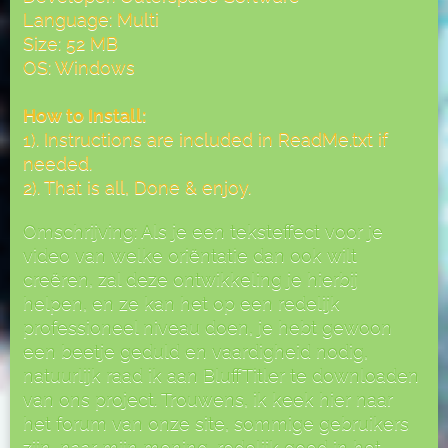
Language: Multi
Size: 52 MB
OS: Windows
How to Install:
1). Instructions are included in ReadMe.txt if
needed.
2). That is all, Done & enjoy.
Omschrijving: Als je een teksteffect voor je
video van welke oriëntatie dan ook wilt
creëren, zal deze ontwikkeling je hierbij
helpen, en ze kan het op een redelijk
professioneel niveau doen, je hebt gewoon
een beetje geduld en vaardigheid nodig,
natuurlijk raad ik aan BluffTitler te downloaden
van ons project. Trouwens, ik keek hier naar
het forum van onze site, sommige gebruikers
zijn, naar mijn mening, redelijk goed in het