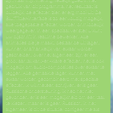
gebruik van dit programma, het resultaat is
duidelijk, de effecten zien er erg mooi uit. De
BluffTitler-interface is zo eenvoudig mogelijk,
alle toegepaste effecten worden onmiddellijk
weergegeven in een speciaal venster, u kunt
uw bijschrift in realtime bewerken. Alle
animaties die je maakt, bestaande uit lagen,
kunnen onafhankelijk van elkaar worden
gescheiden, over het algemeen zijn er een
groot aantal kant-en-klare effecten, het is ook
mogelijk om audio-composities over elkaar te
leggen. Alle gemaakte lagen kunnen met
elkaar worden gecombineerd met speciale
effecten. Ik wil meteen schrijven, er is geen
Russische ondersteuning, ik heb het niet
gevonden, er is een mogelijkheid om een ​​taal
te kiezen, maar er is geen Russisch, in het
algemeen is dit de situatie, corrigeer me als