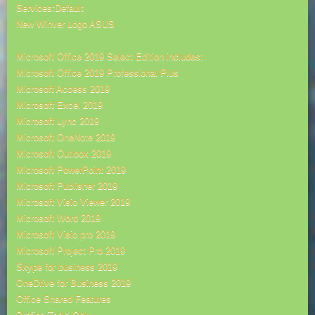
Services:Default
New Winver Logo ASUS
Microsoft Office 2019 Select Edition includes:
Microsoft Office 2019 Professional Plus
Microsoft Access 2019
Microsoft Excel 2019
Microsoft Lync 2019
Microsoft OneNote 2019
Microsoft Outlook 2019
Microsoft PowerPoint 2019
Microsoft Publisher 2019
Microsoft Visio Viewer 2019
Microsoft Word 2019
Microsoft Visio pro 2019
Microsoft Project Pro 2019
Skype for business 2019
OneDrive for Business 2019
Office Shared Features