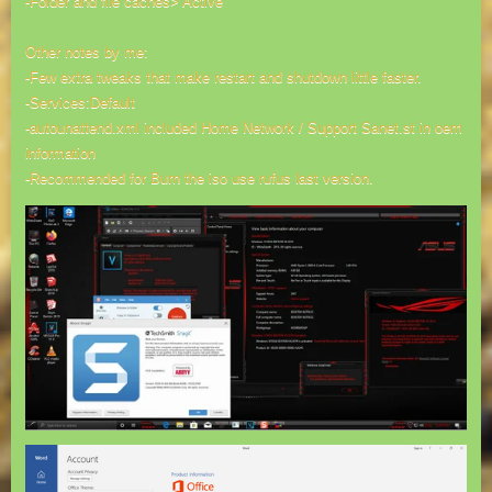
-Folder and file caches> Active
Other notes by me:
-Few extra tweaks that make restart and shutdown little faster.
-Services:Default
-autounattend.xml included Home Network / Support Sanet.st in oem
information
-Recommended for Burn the iso use rufus last version.