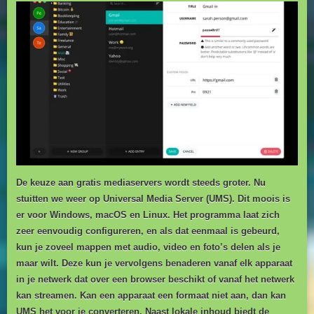
De keuze aan gratis mediaservers wordt steeds groter. Nu
stuitten we weer op Universal Media Server (UMS). Dit moois is
er voor Windows, macOS en Linux. Het programma laat zich
zeer eenvoudig configureren, en als dat eenmaal is gebeurd,
kun je zoveel mappen met audio, video en foto’s delen als je
maar wilt. Deze kun je vervolgens benaderen vanaf elk apparaat
in je netwerk dat over een browser beschikt of vanaf het netwerk
kan streamen. Kan een apparaat een formaat niet aan, dan kan
UMS het voor je converteren. Naast lokale inhoud biedt de