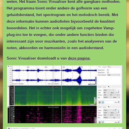
weten. Het fraaie Sonic Visualiser kent alle gangbare methoden.
Het programma toont onder andere de golfvorm van een
geluidsbestand, het spectrogram en het melodisch bereik. Met
deze informatie kunnen audiofielen bijvoorbeeld de kwaliteit
beoordelen. Het is echter ook mogelijk om zogeheten Vamp-
plug-ins toe te voegen, die onder andere functies bieden die
interessant zijn voor muzikanten, zoals het analyseren van de
noten, akkoorden en harmonieën in een audiobestand.
Sonic Visualiser downloadt u van
deze pagina
.